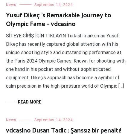
News
September 14, 2024
Yusuf Dikeç ’s Remarkable Journey to
Olympic Fame – vdcasino
SİTEYE GİRİŞ İÇİN TIKLAYIN Turkish marksman Yusuf
Dikeç has recently captured global attention with his
unique shooting style and outstanding performance at
the Paris 2024 Olympic Games. Known for shooting with
one hand in his pocket and without sophisticated
equipment, Dikeç’s approach has become a symbol of
calm precision in the high-pressure world of Olympic […]
READ MORE
News
September 14, 2024
vdcasino Dusan Tadic : Şanssız bir penaltı!