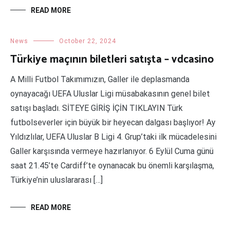
READ MORE
News
October 22, 2024
Türkiye maçının biletleri satışta – vdcasino
A Milli Futbol Takımımızın, Galler ile deplasmanda
oynayacağı UEFA Uluslar Ligi müsabakasının genel bilet
satışı başladı. SİTEYE GİRİŞ İÇİN TIKLAYIN Türk
futbolseverler için büyük bir heyecan dalgası başlıyor! Ay
Yıldızlılar, UEFA Uluslar B Ligi 4. Grup’taki ilk mücadelesini
Galler karşısında vermeye hazırlanıyor. 6 Eylül Cuma günü
saat 21.45’te Cardiff’te oynanacak bu önemli karşılaşma,
Türkiye’nin uluslararası […]
READ MORE