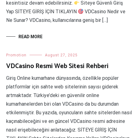
kesintisiz devam edebilirsiniz.
Siteye Güvenli Giriş
Yap SİTEYE GİRİŞ İÇİN TIKLAYIN
VDCasino Nedir ve
Ne Sunar? VDCasino, kullanıcılarına geniş bir […]
READ MORE
Promotion
August 27, 2025
VDCasino Resmi Web Sitesi Rehberi
Giriş Online kumarhane dünyasında, özellikle popüler
platformlar için sahte web sitelerinin sayısı giderek
artmaktadır. Türkiye’deki en güvenilir online
kumarhanelerden biri olan VDCasino da bu durumdan
etkilenmiştir. Bu yazıda, oyuncuların sahte sitelerden nasıl
kaçınabileceğini ve en güncel VDCasino resmi adresine
nasıl erişebileceğini anlatacağız. SİTEYE GİRİŞ İÇİN