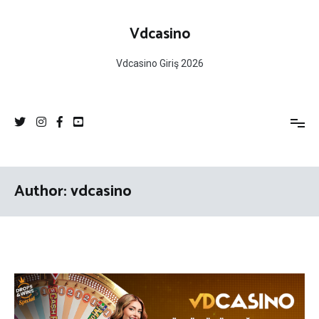
Skip
to
Vdcasino
content
Vdcasino Giriş 2026
Author:
vdcasino