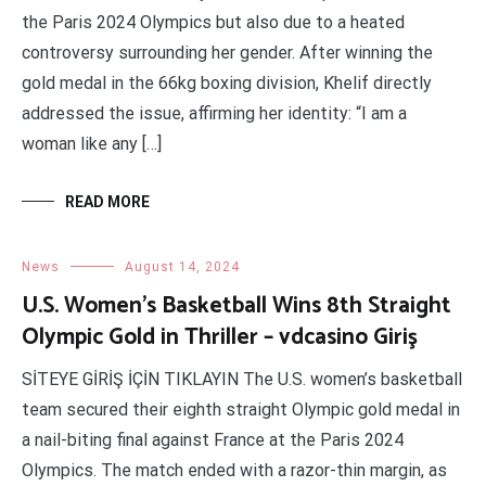
the Paris 2024 Olympics but also due to a heated
controversy surrounding her gender. After winning the
gold medal in the 66kg boxing division, Khelif directly
addressed the issue, affirming her identity: “I am a
woman like any […]
READ MORE
News
August 14, 2024
U.S. Women’s Basketball Wins 8th Straight
Olympic Gold in Thriller – vdcasino Giriş
SİTEYE GİRİŞ İÇİN TIKLAYIN The U.S. women’s basketball
team secured their eighth straight Olympic gold medal in
a nail-biting final against France at the Paris 2024
Olympics. The match ended with a razor-thin margin, as